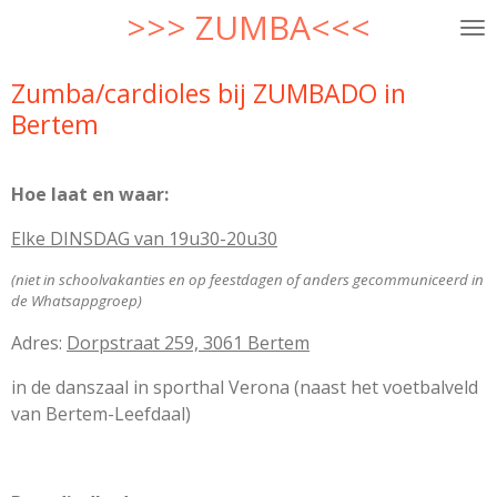
>>> ZUMBA
<<<
Ga
direct
naar
Zumba/cardioles bij ZUMBADO in
de
Bertem
hoofdinhoud
Hoe laat en waar:
Elke DINSDAG van 19u30-20u30
(niet in schoolvakanties en op feestdagen of anders gecommuniceerd in
de Whatsappgroep)
Adres:
Dorpstraat 259, 3061 Bertem
in de danszaal in sporthal Verona (naast het voetbalveld
van Bertem-Leefdaal)