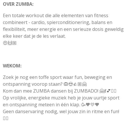
OVER ZUMBA:
Een totale workout die alle elementen van fitness
combineert - cardio, spierconditionering, balans en
flexibiliteit, meer energie en een serieuze dosis geweldig
elke keer dat je de les verlaat.
😍🙌🏼
WEKOM:
Zoek je nog een toffe sport waar fun, beweging en
ontspanning voorop staan? 🙉😍👍🏼🤗
Kom dan mee ZUMBA dansen bij ZUMBADO! 🤗💃💕👯‍♀
Op vrolijke, energieke muziek heb je jouw uurtje sport
en ontspanning meteen in één klap. 🥳🧡💛🧡
Geen danservaring nodig, wel jouw zin in ritme en fun!
👌🏼