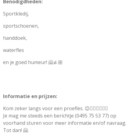
Benodigdheden:
Sportkledij,
sportschoenen,
handdoek,
waterfles
en je goed humeur! 🤗👍🏼
Informatie en prijzen:
Kom zeker langs voor een proefles. 😉👍🏼👯‍♀🧡💛
Je mag me steeds een berichtje (0495 75 53 77) op
voorhand sturen voor meer informatie en/of navraag.
Tot dan! 🤗